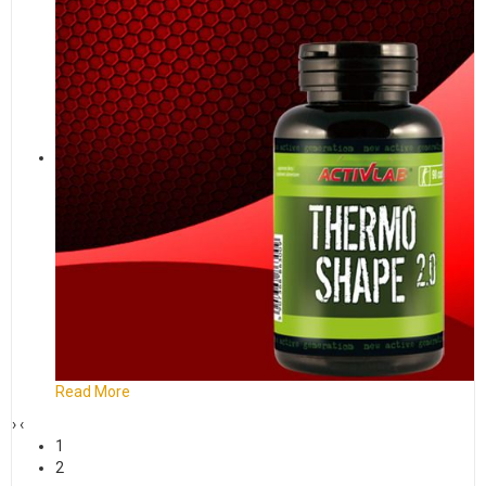
Read More
›
‹
1
2