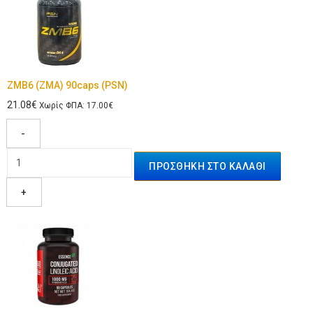
ZMB6 (ZMA) 90caps (PSN)
21.08€
Χωρίς ΦΠΑ: 17.00€
-
+