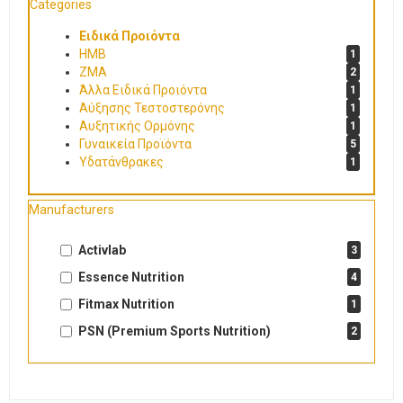
Categories
Ειδικά Προιόντα
HMB
1
ZMA
2
Άλλα Ειδικά Προιόντα
1
Αύξησης Τεστοστερόνης
1
Αυξητικής Ορμόνης
1
Γυναικεία Προϊόντα
5
Υδατάνθρακες
1
Manufacturers
Activlab
3
Essence Nutrition
4
Fitmax Nutrition
1
PSN (Premium Sports Nutrition)
2