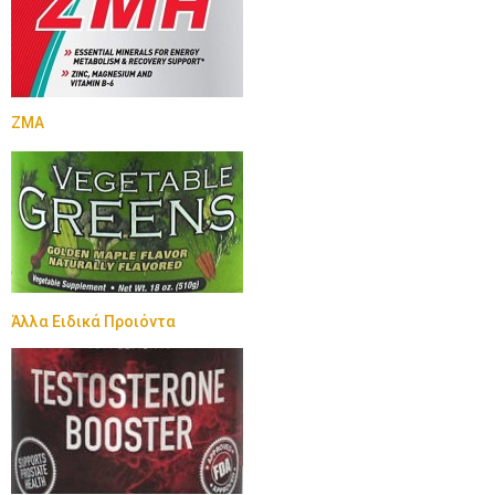
ZMA
Άλλα Ειδικά Προιόντα