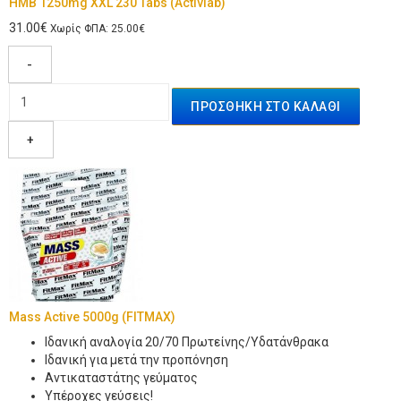
HMB 1250mg XXL 230 Tabs (Activlab)
31.00€
Χωρίς ΦΠΑ: 25.00€
-
+
Mass Active 5000g (FITMAX)
Ιδανική αναλογία 20/70 Πρωτείνης/Υδατάνθρακα
Ιδανική για μετά την προπόνηση
Αντικαταστάτης γεύματος
Υπέροχες γεύσεις!