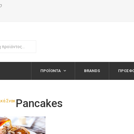
Ο
ΠΡΟΪΌΝΤΑ
BRANDS
ΠΡΟΣΦ
Pancakes
ικά Σνακ