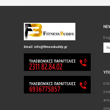
NE
Ενη
Email: info@fitnessbuddy.gr
ΥΠ
ΕΠΙ
ΣΥΧ
ΑΠΟ
ΟΡΟ