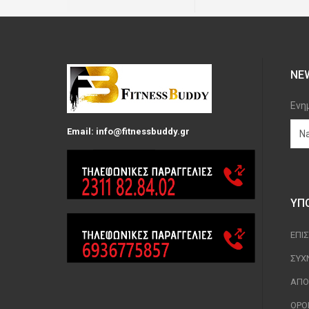
NE
Ενη
Email: info@fitnessbuddy.gr
ΥΠ
ΕΠΙ
ΣΥΧ
ΑΠΟ
ΟΡΟ