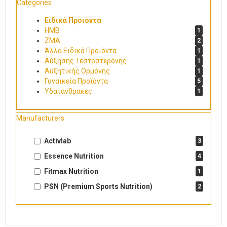
Categories
Ειδικά Προιόντα
HMB
1
ZMA
2
Άλλα Ειδικά Προιόντα
1
Αύξησης Τεστοστερόνης
1
Αυξητικής Ορμόνης
1
Γυναικεία Προϊόντα
5
Υδατάνθρακες
1
Manufacturers
Activlab
3
Essence Nutrition
4
Fitmax Nutrition
1
PSN (Premium Sports Nutrition)
2