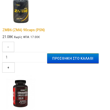
ZMB6 (ZMA) 90caps (PSN)
21.08€
Χωρίς ΦΠΑ: 17.00€
-
+