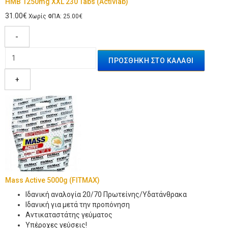
HMB 1250mg XXL 230 Tabs (Activlab)
31.00€
Χωρίς ΦΠΑ: 25.00€
-
+
Mass Active 5000g (FITMAX)
Ιδανική αναλογία 20/70 Πρωτείνης/Υδατάνθρακα
Ιδανική για μετά την προπόνηση
Αντικαταστάτης γεύματος
Υπέροχες γεύσεις!