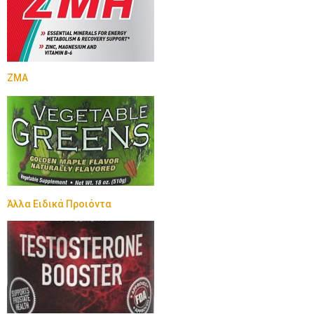
ZMA
Άλλα Ειδικά Προιόντα