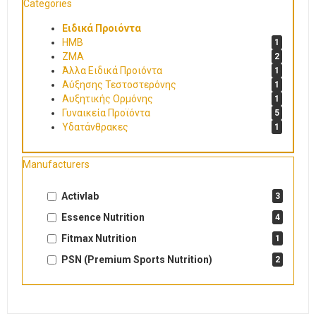
Categories
Ειδικά Προιόντα
HMB
1
ZMA
2
Άλλα Ειδικά Προιόντα
1
Αύξησης Τεστοστερόνης
1
Αυξητικής Ορμόνης
1
Γυναικεία Προϊόντα
5
Υδατάνθρακες
1
Manufacturers
Activlab
3
Essence Nutrition
4
Fitmax Nutrition
1
PSN (Premium Sports Nutrition)
2