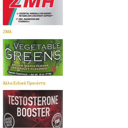
ZMA
Άλλα Ειδικά Προιόντα