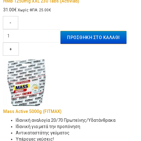
HMB 1250mg XXL 230 Tabs (Activlab)
31.00€
Χωρίς ΦΠΑ: 25.00€
-
+
Mass Active 5000g (FITMAX)
Ιδανική αναλογία 20/70 Πρωτείνης/Υδατάνθρακα
Ιδανική για μετά την προπόνηση
Αντικαταστάτης γεύματος
Υπέροχες γεύσεις!