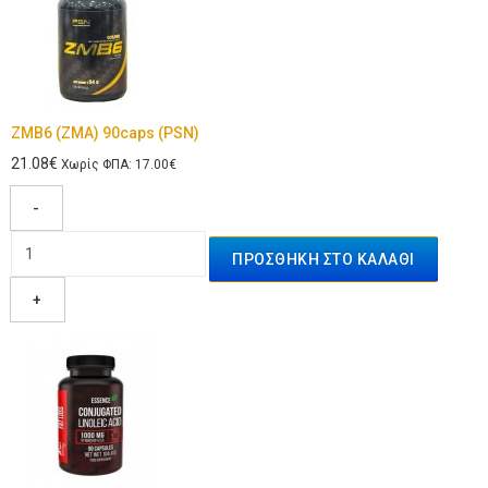
ZMB6 (ZMA) 90caps (PSN)
21.08€
Χωρίς ΦΠΑ: 17.00€
-
+