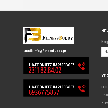
NE
Ενη
Email: info@fitnessbuddy.gr
ΥΠ
ΕΠΙ
ΣΥΧ
ΑΠΟ