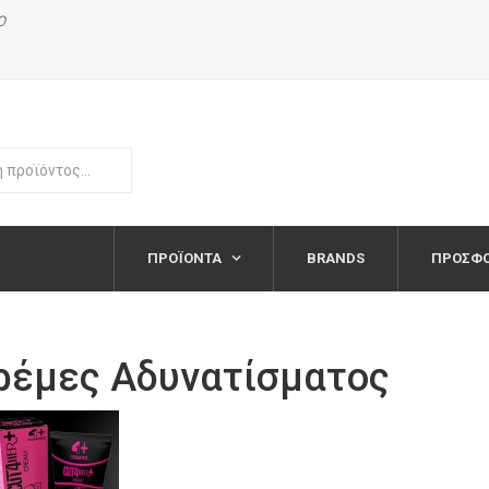
Ο
ΠΡΟΪΌΝΤΑ
BRANDS
ΠΡΟΣΦ
ρέμες Αδυνατίσματος