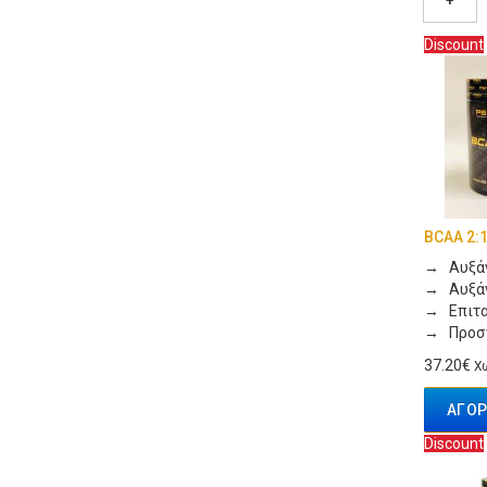
+
Discount
BCAA 2:1
→ Αυξάνε
→ Αυξάν
→ Επιτα
→ Προστ
37.20€
Χω
ΑΓΟΡ
Discount