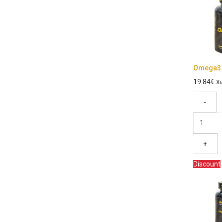
Omega3 
19.84€
Χω
-
+
Discount