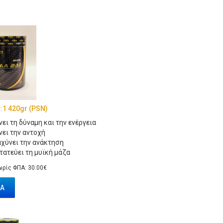
:1 420gr (PSN)
ι τη δύναμη και την ενέργεια
ει την αντοχή
χύνει την ανάκτηση
ατεύει τη μυϊκή μάζα
ρίς ΦΠΑ: 30.00€
Ά