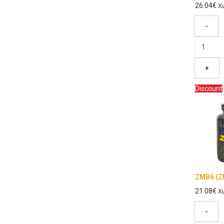
26.04€
Χω
-
+
Discount
ZMB6 (Z
21.08€
Χω
-