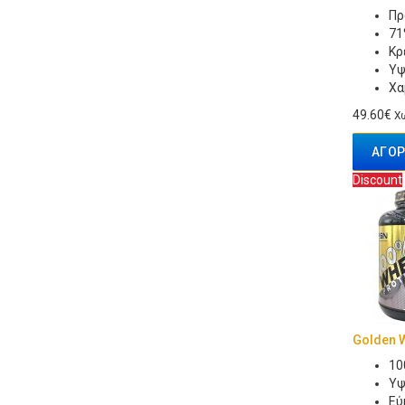
Πρ
71
Κρ
Υψ
Χα
49.60€
Χω
ΑΓΟΡ
Discount
Golden W
10
Υψ
Εύ