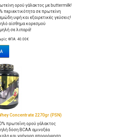
ωτείνη ορού γάλακτος με buttermilk!
% περιεκτικότητα σε πρωτείνη
εμώδη υφή και εξαιρετικές γεύσεις!
ηλό αίσθημα κορεσμού
μηλή σε λιπαρά!
ρίς ΦΠΑ: 40.00€
Ά
hey Concentrate 2270gr (PSN)
0% πρωτεΐνη ορού γάλακτος
ηλή δόση BCAA αμινοξέα
κολη και γρήγορη απορρόφηση