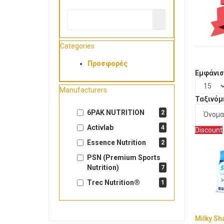
Categories
Προσφορές
Εμφάνισ
Manufacturers
Ταξινόμ
6PAK NUTRITION
2
Activlab
4
Discount
Essence Nutrition
2
PSN (Premium Sports
Nutrition)
7
Trec Nutrition®
1
Milky Sh