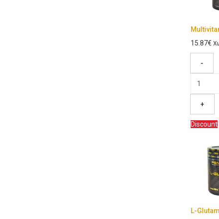
Multivit
15.87€
Χω
-
+
Discount
L-Glutam