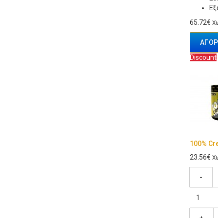
Εξ
65.72€
Χω
ΑΓΟΡ
Discount
100% Cre
23.56€
Χω
-