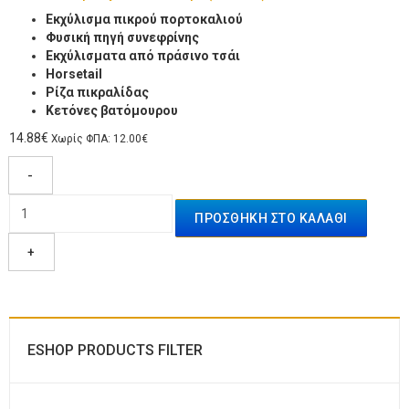
Εκχύλισμα πικρού πορτοκαλιού
Φυσική πηγή συνεφρίνης
Εκχύλισματα από πράσινο τσάι
Ηorsetail
Ρίζα πικραλίδας
Κετόνες βατόμουρου
14.88€
Χωρίς ΦΠΑ: 12.00€
-
+
ESHOP PRODUCTS FILTER