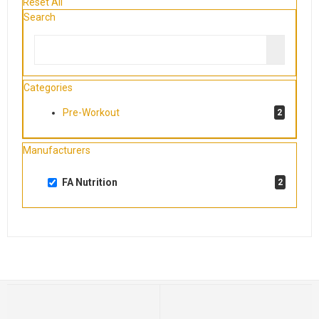
Reset All
Search
Categories
Pre-Workout
2
Manufacturers
FA Nutrition
2