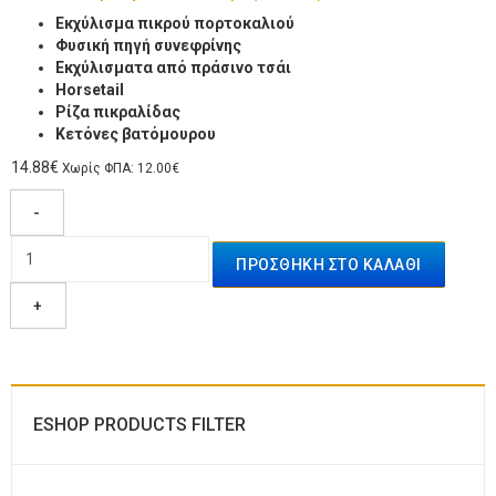
Εκχύλισμα πικρού πορτοκαλιού
Φυσική πηγή συνεφρίνης
Εκχύλισματα από πράσινο τσάι
Ηorsetail
Ρίζα πικραλίδας
Κετόνες βατόμουρου
14.88€
Χωρίς ΦΠΑ: 12.00€
-
+
ESHOP PRODUCTS FILTER