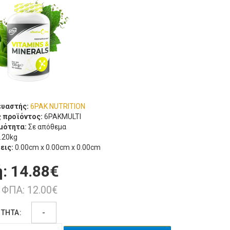
υαστής:
6PAK NUTRITION
 προϊόντος:
6PAKMULTI
μότητα:
Σε απόθεμα
.20kg
εις:
0.00cm x 0.00cm x 0.00cm
ή:
14.88€
 ΦΠΑ: 12.00€
ΤΗΤΑ:
-