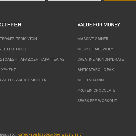
ΟΣΤΉΡΙΞΗ
VALUE FOR MONEY
ΣΤΡΟΦΈΣ ΠΡΟΙΟΝΤΩΝ
MASSIVE GAINER
ΝΈΣ ΕΡΩΤΉΣΕΙΣ
MILKY SHAKE WHEY
ΣΤΟΛΈΣ - ΠΑΡΆΔΟΣΗ ΠΑΡΑΓΓΕΛΊΑΣ
CREATINE MONOHYDRATE
Ι ΧΡΉΣΗΣ
ANTICATABOLIC PAK
ΑΔΟΣΗ - ΔΙΑΘΕΣΙΜΌΤΗΤΑ
MULTI VITAMIN
PROTEIN CHOCOLATE
SPARK PRE-WORKOUT
καιώματος.
Κατασκευή Ιστοσελίδων webstyles.gr