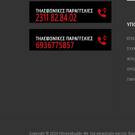
ΥΠ
ΕΠΙ
ΣΥΧ
ΑΠΟ
ΟΡΟ
ΠΑΡ
Copyright © 2020 FitnessBuddy. Με την επιφύλαξη παντός δι