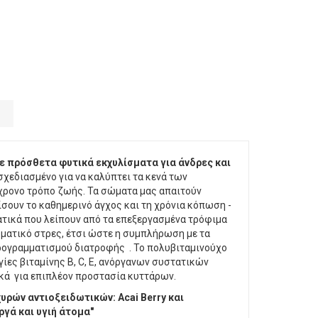
με πρόσθετα φυτικά εκχυλίσματα για άνδρες και
σχεδιασμένο για να καλύπτει τα κενά των
χρονο τρόπο ζωής. Τα σώματα μας απαιτούν
σουν το καθημερινό άγχος και τη χρόνια κόπωση -
τικά που λείπουν από τα επεξεργασμένα τρόφιμα
ματικό στρες, έτσι ώστε η συμπλήρωση με τα
ρογραμματισμού διατροφής . Το πολυβιταμινούχο
γίες βιταμίνης Β, C, Ε, ανόργανων συστατικών
ικά για επιπλέον προστασία κυττάρων.
υρών αντιοξειδωτικών: Acai Berry και
ργά και υγιή άτομα"