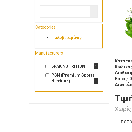
Categories
Πολυβιταμίνες
Manufacturers
Κατασκε
6PAK NUTRITION
1
Κωδικός
Διαθεσι
PSN (Premium Sports
Βάρος:
0
Nutrition)
1
Διαστάσ
Τιμ
Χωρίς
ΠΟΣΌ