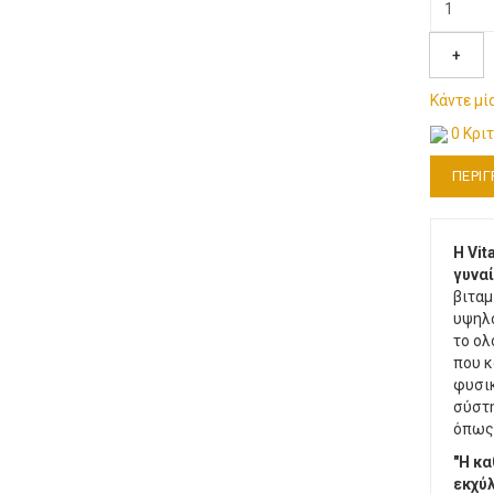
+
Κάντε μί
0 Κρι
ΠΕΡΙ
H Vit
γυναί
βιταμ
υψηλό
το ολ
που κ
φυσικ
σύστη
όπως 
"Η κα
εκχύλ