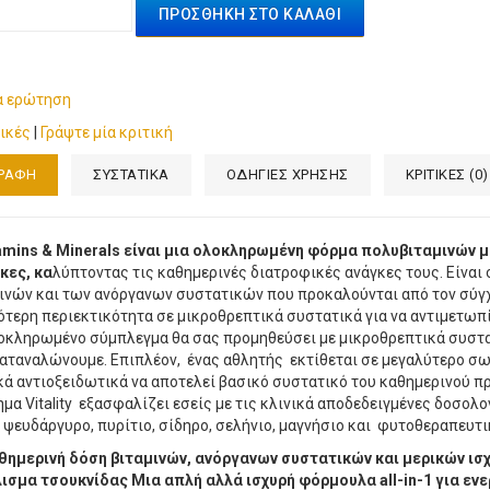
ΠΡΟΣΘΉΚΗ ΣΤΟ ΚΑΛΆΘΙ
α ερώτηση
τικές
|
Γράψτε μία κριτική
ΓΡΑΦΉ
ΣΥΣΤΑΤΙΚΑ
ΟΔΗΓΙΕΣ ΧΡΗΣΗΣ
ΚΡΙΤΙΚΈΣ (0)
amins & Minerals είναι μια ολοκληρωμένη φόρμα πολυβιταμινών 
κες, κα
λύπτοντας τις καθημερινές διατροφικές ανάγκες τους. Είναι 
ινών και των ανόργανων συστατικών που προκαλούνται από τον σύγ
τερη περιεκτικότητα σε μικροθρεπτικά συστατικά για να αντιμετωπί
οκληρωμένο σύμπλεγμα θα σας προμηθεύσει με μικροθρεπτικά συστα
αταναλώνουμε. Επιπλέον, ένας αθλητής εκτίθεται σε μεγαλύτερο σω
ά αντιοξειδωτικά να αποτελεί βασικό συστατικό του καθημερινού π
μα Vitality εξασφαλίζει εσείς με τις κλινικά αποδεδειγμένες δοσολο
ψευδάργυρο, πυρίτιο, σίδηρο, σελήνιο, μαγνήσιο και φυτοθεραπευτ
θημερινή δόση βιταμινών, ανόργανων συστατικών και μερικών ισχ
ισμα τσουκνίδας Μια απλή αλλά ισχυρή φόρμουλα all-in-1 για ενε