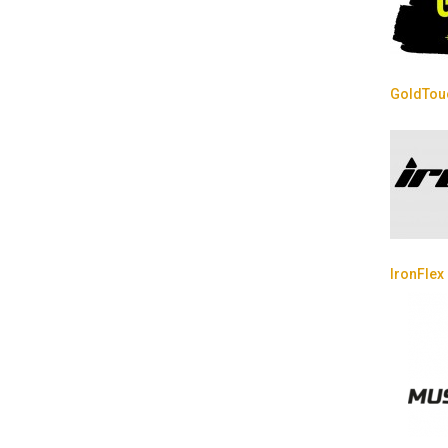
GoldTouc
IronFlex