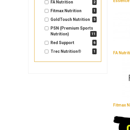
Essence 
FA Nutrition
2
Fitmax Nutrition
1
GoldTouch Nutrition
5
PSN (Premium Sports
Nutrition)
11
Red Support
6
Trec Nutrition®
1
FA Nutrit
Fitmax Nu