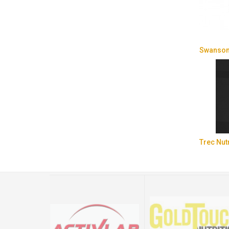
Swanso
Trec Nut