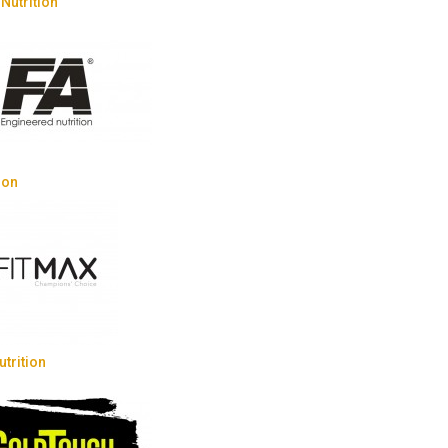
Nutrition
ion
trition