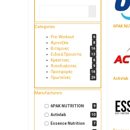
6PAK NU
Categories
Pre-Workout
6
Αμινοξέα
8
Βιταμίνες
16
Ειδικά Προιόντα
13
Κρεατίνες
6
Λιποδιαλύτες
9
Προσφορές
16
Πρωτεΐνες
29
Activlab
Manufacturers
6PAK NUTRITION
9
Activlab
10
Essence Nutrition
7