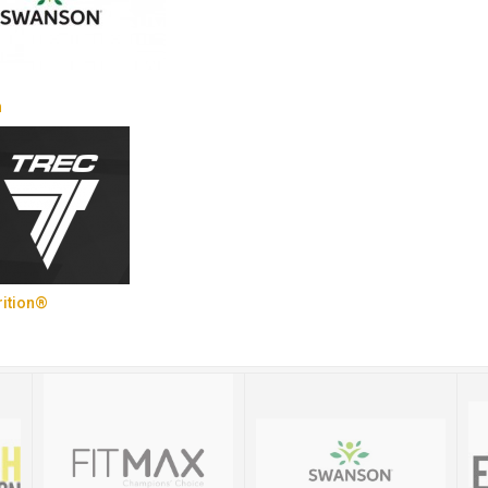
n
rition®