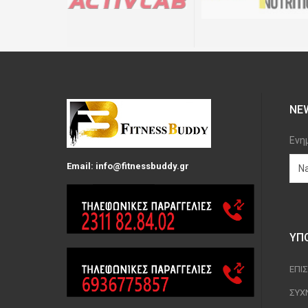
NE
Ενη
Email: info@fitnessbuddy.gr
ΥΠ
ΕΠΙ
ΣΥΧ