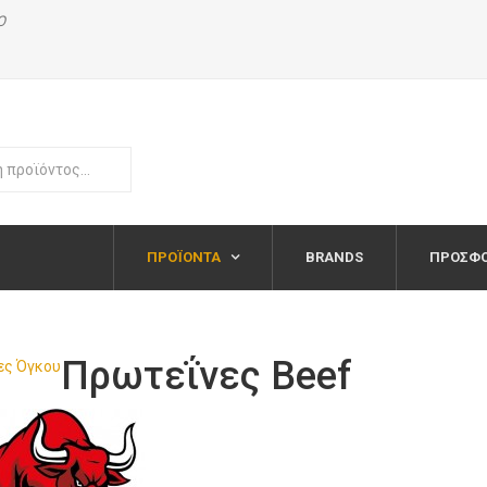
Ο
ΠΡΟΪΌΝΤΑ
BRANDS
ΠΡΟΣΦ
Πρωτεΐνες Beef
ες Όγκου