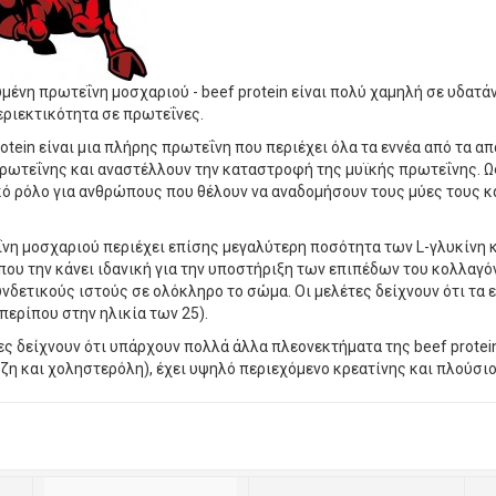
μένη πρωτεΐνη μοσχαριού - beef protein είναι πολύ χαμηλή σε υδατάνθ
ριεκτικότητα σε πρωτεΐνες.
rotein είναι μια πλήρης πρωτεΐνη που περιέχει όλα τα εννέα από τα 
ρωτεΐνης και αναστέλλουν την καταστροφή της μυϊκής πρωτεΐνης. Ω
ό ρόλο για ανθρώπους που θέλουν να αναδομήσουν τους μύες τους κ
νη μοσχαριού περιέχει επίσης μεγαλύτερη ποσότητα των L-γλυκίνη κ
που την κάνει ιδανική για την υποστήριξη των επιπέδων του κολλαγό
υνδετικούς ιστούς σε ολόκληρο το σώμα. Οι μελέτες δείχνουν ότι τα 
 περίπου στην ηλικία των 25).
ες δείχνουν ότι υπάρχουν πολλά άλλα πλεονεκτήματα της beef protein
ζη και χοληστερόλη), έχει υψηλό περιεχόμενο κρεατίνης και πλούσ