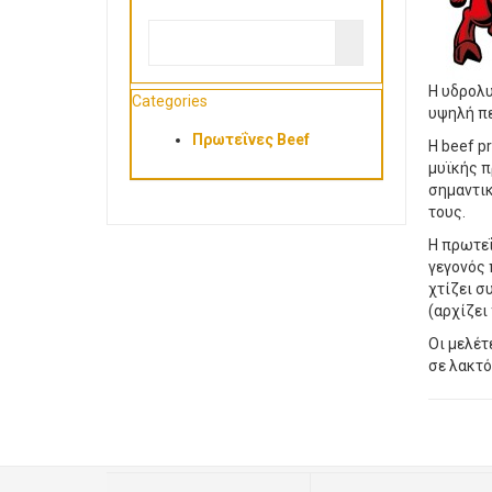
Η υδρολυ
Categories
υψηλή πε
Πρωτεΐνες Beef
Η beef p
μυϊκής π
σημαντικ
τους.
Η πρωτεΐ
γεγονός 
χτίζει σ
(αρχίζει
Οι μελέτ
σε λακτό