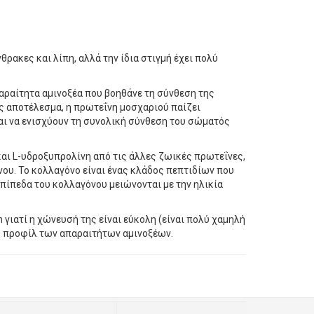
ρακες και λίπη, αλλά την ίδια στιγμή έχει πολύ
απαραίτητα αμινοξέα που βοηθάνε τη σύνθεση της
ς αποτέλεσμα, η πρωτεΐνη μοσχαριού παίζει
αι να ενισχύουν τη συνολική σύνθεση του σώματός
αι L-υδροξυπρολίνη από τις άλλες ζωικές πρωτεΐνες,
νου. Το κολλαγόνο είναι ένας κλάδος πεπτιδίων που
επίπεδα του κολλαγόνου μειώνονται με την ηλικία
 γιατί η χώνευσή της είναι εύκολη (είναι πολύ χαμηλή
ιο προφίλ των απαραιτήτων αμινοξέων.