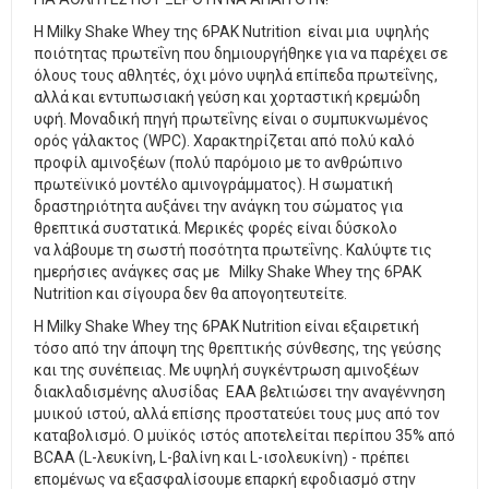
Η Milky Shake Whey της 6PAK Nutrition είναι μια υψηλής
ποιότητας πρωτεΐνη που δημιουργήθηκε για να παρέχει σε
όλους τους αθλητές, όχι μόνο υψηλά επίπεδα πρωτεΐνης,
αλλά και εντυπωσιακή γεύση και χορταστική κρεμώδη
υφή. Μοναδική πηγή πρωτεΐνης είναι ο συμπυκνωμένος
ορός γάλακτος (WPC). Χαρακτηρίζεται από πολύ καλό
προφίλ αμινοξέων (πολύ παρόμοιο με το ανθρώπινο
πρωτεϊνικό μοντέλο αμινογράμματος). Η σωματική
δραστηριότητα αυξάνει την ανάγκη του σώματος για
θρεπτικά συστατικά. Μερικές φορές είναι δύσκολο
να λάβουμε τη σωστή ποσότητα πρωτεΐνης. Καλύψτε τις
ημερήσιες ανάγκες σας με Milky Shake Whey της 6PAK
Nutrition και σίγουρα δεν θα απογοητευτείτε.
Η Milky Shake Whey της 6PAK Nutrition είναι εξαιρετική
τόσο από την άποψη της θρεπτικής σύνθεσης, της γεύσης
και της συνέπειας. Με υψηλή συγκέντρωση αμινοξέων
διακλαδισμένης αλυσίδας ΕΑΑ βελτιώσει την αναγέννηση
μυικού ιστού, αλλά επίσης προστατεύει τους μυς από τον
καταβολισμό. Ο μυϊκός ιστός αποτελείται περίπου 35% από
BCAA (L-λευκίνη, L-βαλίνη και L-ισολευκίνη) - πρέπει
επομένως να εξασφαλίσουμε επαρκή εφοδιασμό στην