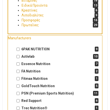
Βιταμίνες
16
Ειδικά Προιόντα
13
Κρεατίνες
6
Λιποδιαλύτες
9
Προσφορές
16
Πρωτεΐνες
29
Manufacturers
6PAK NUTRITION
9
Activlab
10
Essence Nutrition
7
FA Nutrition
2
Fitmax Nutrition
1
GoldTouch Nutrition
5
PSN (Premium Sports Nutrition)
11
Red Support
6
Trec Nutrition®
1