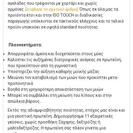
αγελάδες που τρέφονται με χορτάρι και χωρίς
ορμόνες
[Διάβασε το σχετικό άρθρο]
. Όπως σε όλα μας τα
προϊόντα έτσι και στην ISO TOUCH οι διαδικασίες
παραγωγής υπόκεινται σε τακτικούς ελέγχους και το τελικό
προϊόν υπακούει σε υψηλά standard ποιότητας.
Πλεονεκτήματα:
Απορροφάται άμεσα και διοχετεύεται στους μύες
Καλύπτει τις αυξημένες διατροφικές ανάγκες σε πρωτεΐνη,
που προκύπτουν από τη γυμναστική
Υποστηρίζει την αύξηση καθαρής μυϊκής μάζας.
Μειώνει τον καταβολισμό των μυών που προκύπτει μετα-
προπονητικά
Βοηθά στη γρηγορότερη αποκατάσταση των μυών
Μπορεί να συμβάλλει στη μείωση του λίπους και στην
απώλεια βάρους
.
Εκτός της αδιαμφισβήτητης ποιότητας, στόχος μας είναι και
μια γευστική πρωτεΐνη. Δημιουργήσαμε 11 εξαιρετικές
γεύσεις, χωρίς προσθήκη ζάχαρης, δεξτρόζης ή
μαλτοδεξτρόζης. Η πρωτεΐνη σας πλέον γίνεται μια