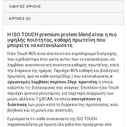
ΟΔΗΓΙΕΣ ΧΡΗΣΗΣ
ΚΡΙΤΙΚΈΣ (0)
H ISO TOUCH premium protein blend είναι η πιο
υψηλής ποιότητας, καθαρή πρωτεΐνη που
μπορείτε να καταναλώσετε.
Η Iso Touch 86% είναι ένα ποιοτικό συμπλήρωμα διατροφής,
που σχεδιάστηκε έτσι ώστε αυτός που το καταναλώνει, να
λαμβάνει ικανοποιητική ποσότητα καθαρής πρωτεΐνης, κατά
την διάρκεια της ημέρας. Περιέχει 86% καθαρή και βιολογική
πρωτεΐνη, άρα σε κάθε scoop(30γρ.) που καταναλώνετε,
ο
οργανισμός λαμβάνει περίπου 26γρ. πρωτεΐνη
, η οποία
καλύπτει τις διατροφικές σας ανάγκες. Επιπλέον η Iso Touch
περιέχει φυσικά γλουταμίνη, για ταχύτερη ανάρρωση των
μυών, αλλά και 7 g BCAA, τα οποία
αποτρέπουν τη
διάσπαση
των μυών κατά τη διάρκεια της προπόνησης, ενώ
βοηθούν και τη μυϊκή σας ανάπτυξη.
Εγγυόμαστε ότι κάθε συσκευασία της ISO TOUCH
παρασκευάζεται με πρώτη ύλη γάλα που προέρχεται από