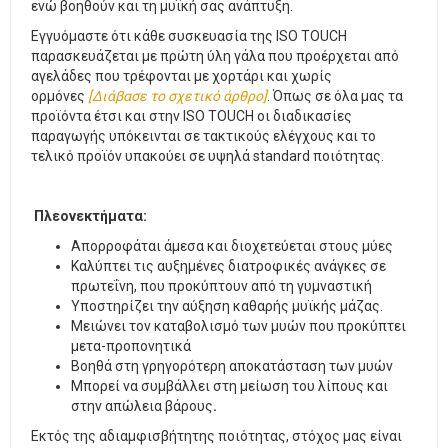
ενώ βοηθούν και τη μυϊκή σας ανάπτυξη.
Εγγυόμαστε ότι κάθε συσκευασία της ISO TOUCH
παρασκευάζεται με πρώτη ύλη γάλα που προέρχεται από
αγελάδες που τρέφονται με χορτάρι και χωρίς
ορμόνες
[Διάβασε το σχετικό άρθρο]
. Όπως σε όλα μας τα
προϊόντα έτσι και στην ISO TOUCH οι διαδικασίες
παραγωγής υπόκεινται σε τακτικούς ελέγχους και το
τελικό προϊόν υπακούει σε υψηλά standard ποιότητας.
Πλεονεκτήματα:
Απορροφάται άμεσα και διοχετεύεται στους μύες
Καλύπτει τις αυξημένες διατροφικές ανάγκες σε
πρωτεΐνη, που προκύπτουν από τη γυμναστική
Υποστηρίζει την αύξηση καθαρής μυϊκής μάζας.
Μειώνει τον καταβολισμό των μυών που προκύπτει
μετα-προπονητικά
Βοηθά στη γρηγορότερη αποκατάσταση των μυών
Μπορεί να συμβάλλει στη μείωση του λίπους και
στην απώλεια βάρους
.
Εκτός της αδιαμφισβήτητης ποιότητας, στόχος μας είναι