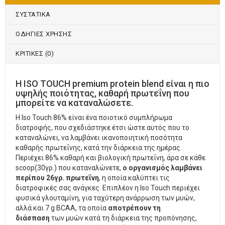
ΣΥΣΤΑΤΙΚΑ
ΟΔΗΓΙΕΣ ΧΡΗΣΗΣ
ΚΡΙΤΙΚΈΣ (0)
H ISO TOUCH premium protein blend είναι η πιο
υψηλής ποιότητας, καθαρή πρωτεΐνη που
μπορείτε να καταναλώσετε.
Η Iso Touch 86% είναι ένα ποιοτικό συμπλήρωμα
διατροφής, που σχεδιάστηκε έτσι ώστε αυτός που το
καταναλώνει, να λαμβάνει ικανοποιητική ποσότητα
καθαρής πρωτεΐνης, κατά την διάρκεια της ημέρας.
Περιέχει 86% καθαρή και βιολογική πρωτεΐνη, άρα σε κάθε
scoop(30γρ.) που καταναλώνετε,
ο οργανισμός λαμβάνει
περίπου 26γρ. πρωτεΐνη
, η οποία καλύπτει τις
διατροφικές σας ανάγκες. Επιπλέον η Iso Touch περιέχει
φυσικά γλουταμίνη, για ταχύτερη ανάρρωση των μυών,
αλλά και 7 g BCAA, τα οποία
αποτρέπουν τη
διάσπαση
των μυών κατά τη διάρκεια της προπόνησης,