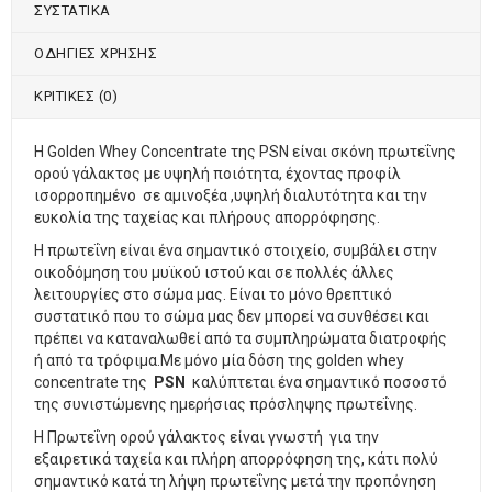
ΣΥΣΤΑΤΙΚΑ
ΟΔΗΓΙΕΣ ΧΡΗΣΗΣ
ΚΡΙΤΙΚΈΣ (0)
Η Golden Whey Concentrate της PSN είναι σκόνη πρωτεΐνης
ορού γάλακτος με υψηλή ποιότητα, έχοντας προφίλ
ισορροπημένο σε αμινοξέα ,υψηλή διαλυτότητα και την
ευκολία της ταχείας και πλήρους απορρόφησης.
Η πρωτεΐνη είναι ένα σημαντικό στοιχείο, συμβάλει στην
οικοδόμηση του μυϊκού ιστού και σε πολλές άλλες
λειτουργίες στο σώμα μας. Είναι το μόνο θρεπτικό
συστατικό που το σώμα μας δεν μπορεί να συνθέσει και
πρέπει να καταναλωθεί από τα συμπληρώματα διατροφής
ή από τα τρόφιμα.Με μόνο μία δόση της golden whey
concentrate της
PSN
καλύπτεται ένα σημαντικό ποσοστό
της συνιστώμενης ημερήσιας πρόσληψης πρωτεΐνης.
Η Πρωτεΐνη ορού γάλακτος είναι γνωστή για την
εξαιρετικά ταχεία και πλήρη απορρόφηση της, κάτι πολύ
σημαντικό κατά τη λήψη πρωτεΐνης μετά την προπόνηση