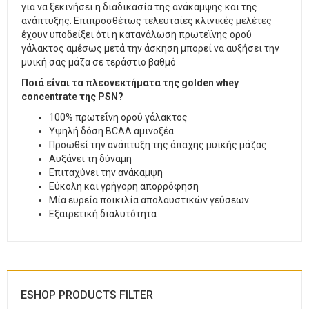
για να ξεκινήσει η διαδικασία της ανάκαμψης και της
ανάπτυξης. Επιπροσθέτως τελευταίες κλινικές μελέτες
έχουν υποδείξει ότι η κατανάλωση πρωτεΐνης ορού
γάλακτος αμέσως μετά την άσκηση μπορεί να αυξήσει την
μυική σας μάζα σε τεράστιο βαθμό
Ποιά είναι τα πλεονεκτήματα της golden whey
concentrate της PSN?
100% πρωτεΐνη ορού γάλακτος
Υψηλή δόση BCAA αμινοξέα
Προωθεί την ανάπτυξη της άπαχης μυϊκής μάζας
Αυξάνει τη δύναμη
Επιταχύνει την ανάκαμψη
Εύκολη και γρήγορη απορρόφηση
Μία ευρεία ποικιλία απολαυστικών γεύσεων
Εξαιρετική διαλυτότητα
ESHOP PRODUCTS FILTER